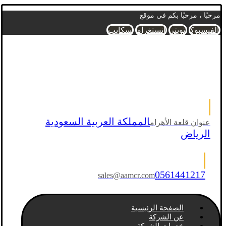
مرحبًا ، مرحبًا بكم في موقع
الفيسبوك
تويتر
انستغرام
سكايب
المملكة العربية السعودية
عنوان قلعة الأهرام
الرياض
0561441217
sales@aamcr.com
الصفحة الرئيسية
عن الشركة