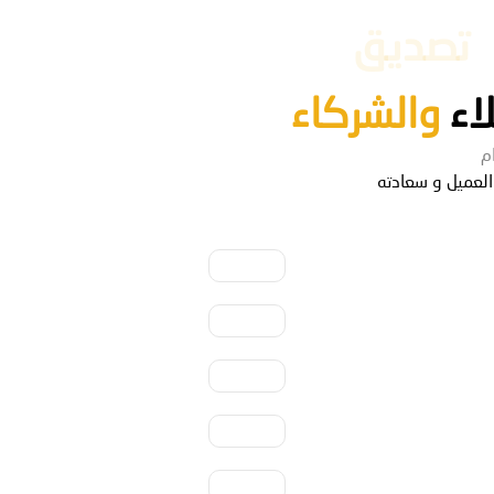
تصديق
اء
والشركاء
م
العميل و سعادته