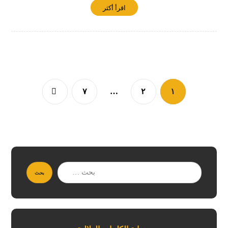
اقرأ أكثر
٧
…
٢
١
بحث