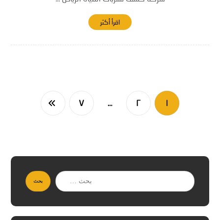
اقرأ أكثر
٧
…
٢
١
بحث