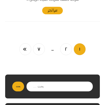
اقرأ أكثر
٧
…
٢
١
بحث