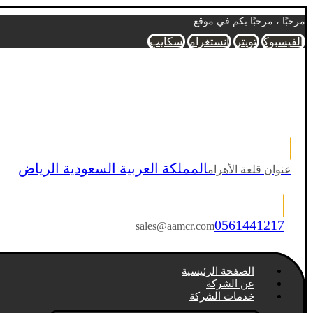
مرحبًا ، مرحبًا بكم في موقع
الفيسبوك
تويتر
انستغرام
سكايب
المملكة العربية السعودية الرياض
عنوان قلعة الأهرام
0561441217
sales@aamcr.com
الصفحة الرئيسية
عن الشركة
خدمات الشركة