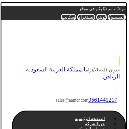
مرحبًا ، مرحبًا بكم في موقع
الفيسبوك
تويتر
انستغرام
سكايب
المملكة العربية السعودية
عنوان قلعة الأهرام
الرياض
0561441217
sales@aamcr.com
الصفحة الرئيسية
عن الشركة