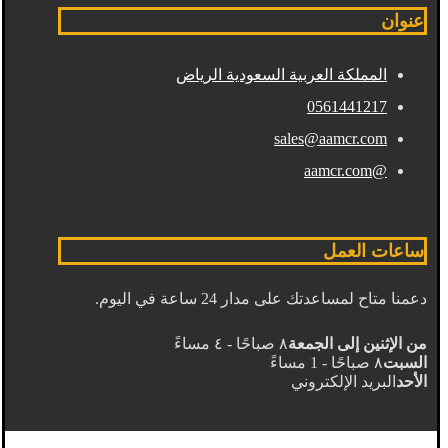
عنوان
المملكة العربية السعودية الرياض
0561441217
sales@aamcr.com
@aamcr.com
ساعات العمل
دعمنا متاح لمساعدتك على مدار 24 ساعة في اليوم.
من الإثنين إلى الجمعة
٨ صباحًا - ٤ مساءً
السبت
٨ صباحًا - 1 مساءً
الأحد
البريد الإلكتروني