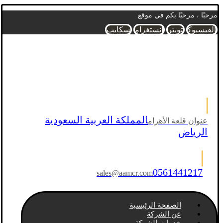
مرحبًا ، مرحبًا بكم في موقع
الفيسبوك
تويتر
انستغرام
سكايب
المملكة العربية السعودية
عنوان قلعة الأهرام
الرياض
0561441217
sales@aamcr.com
الصفحة الرئيسية
عن الشركة