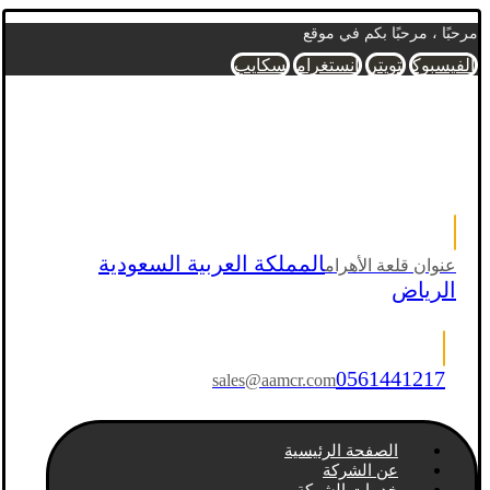
مرحبًا ، مرحبًا بكم في موقع
الفيسبوك
تويتر
انستغرام
سكايب
المملكة العربية السعودية
عنوان قلعة الأهرام
الرياض
0561441217
sales@aamcr.com
الصفحة الرئيسية
عن الشركة