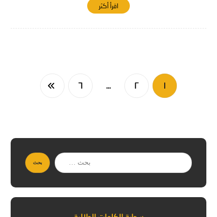
اقرأ أكثر
٦
…
٢
١
بحث
سحابة الكلمات الدلالية