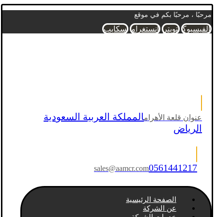
مرحبًا ، مرحبًا بكم في موقع
الفيسبوك
تويتر
انستغرام
سكايب
المملكة العربية السعودية
عنوان قلعة الأهرام
الرياض
0561441217
sales@aamcr.com
الصفحة الرئيسية
عن الشركة