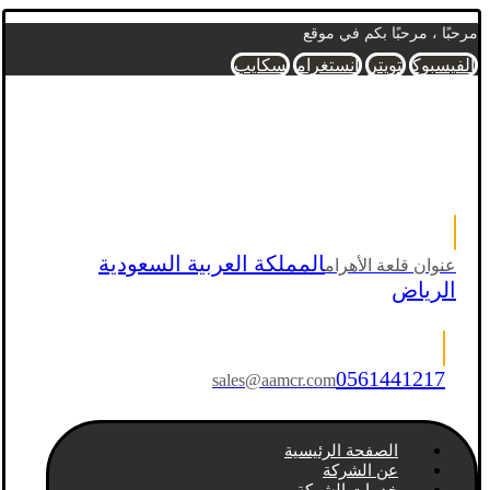
مرحبًا ، مرحبًا بكم في موقع
الفيسبوك
تويتر
انستغرام
سكايب
المملكة العربية السعودية
عنوان قلعة الأهرام
الرياض
0561441217
sales@aamcr.com
الصفحة الرئيسية
عن الشركة