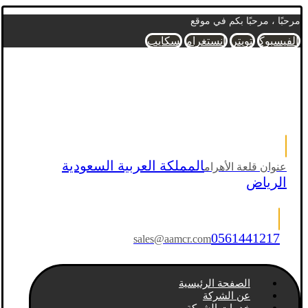
مرحبًا ، مرحبًا بكم في موقع
الفيسبوك
تويتر
انستغرام
سكايب
المملكة العربية السعودية
عنوان قلعة الأهرام
الرياض
0561441217
sales@aamcr.com
الصفحة الرئيسية
عن الشركة