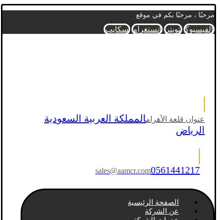
مرحبًا ، مرحبًا بكم في موقع
الفيسبوك
تويتر
انستغرام
سكايب
المملكة العربية السعودية
عنوان قلعة الأهرام
الرياض
0561441217
sales@aamcr.com
الصفحة الرئيسية
عن الشركة