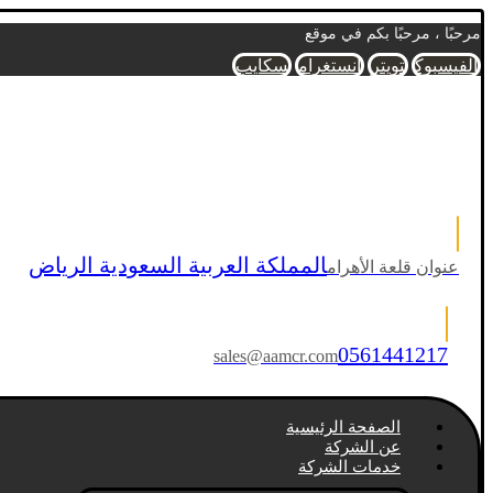
مرحبًا ، مرحبًا بكم في موقع
الفيسبوك
تويتر
انستغرام
سكايب
المملكة العربية السعودية الرياض
عنوان قلعة الأهرام
0561441217
sales@aamcr.com
الصفحة الرئيسية
عن الشركة
خدمات الشركة