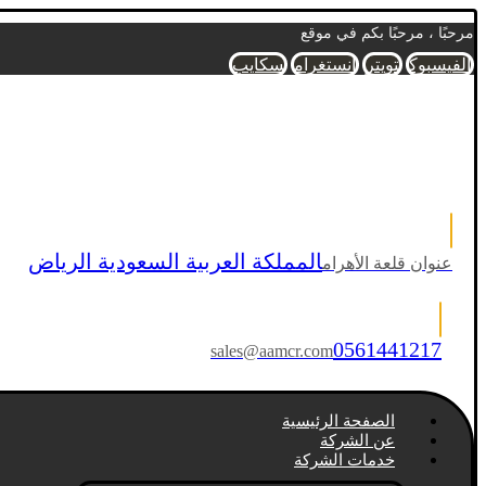
مرحبًا ، مرحبًا بكم في موقع
الفيسبوك
تويتر
انستغرام
سكايب
المملكة العربية السعودية الرياض
عنوان قلعة الأهرام
0561441217
sales@aamcr.com
الصفحة الرئيسية
عن الشركة
خدمات الشركة