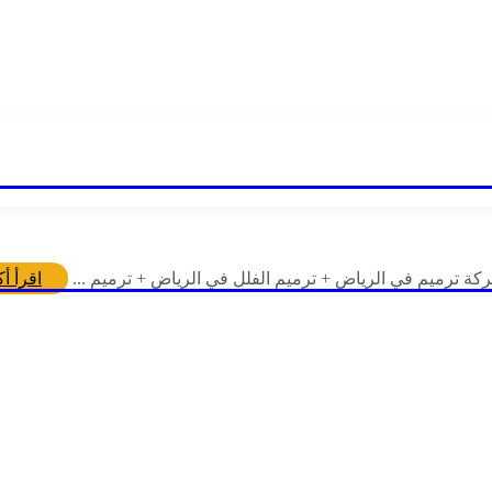
ة ترميم في الرياض + ترميم الفلل في الرياض + ترميم ...
اقرأ أك