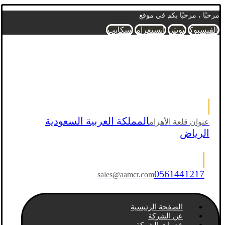
مرحبًا ، مرحبًا بكم في موقع
الفيسبوك
تويتر
انستغرام
سكايب
المملكة العربية السعودية
عنوان قلعة الأهرام
الرياض
0561441217
sales@aamcr.com
الصفحة الرئيسية
عن الشركة