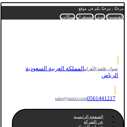
مرحبًا ، مرحبًا بكم في موقع
الفيسبوك
تويتر
انستغرام
سكايب
المملكة العربية السعودية
عنوان قلعة الأهرام
الرياض
0561441217
sales@aamcr.com
الصفحة الرئيسية
عن الشركة