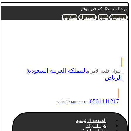
مرحبًا ، مرحبًا بكم في موقع
الفيسبوك
تويتر
انستغرام
سكايب
المملكة العربية السعودية
عنوان قلعة الأهرام
الرياض
0561441217
sales@aamcr.com
الصفحة الرئيسية
عن الشركة