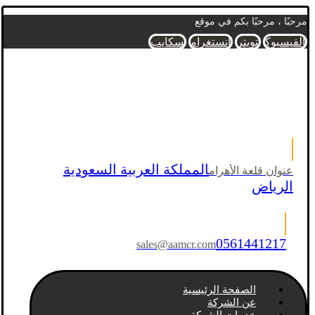
مرحبًا ، مرحبًا بكم في موقع
الفيسبوك
تويتر
انستغرام
سكايب
المملكة العربية السعودية
عنوان قلعة الأهرام
الرياض
0561441217
sales@aamcr.com
الصفحة الرئيسية
عن الشركة