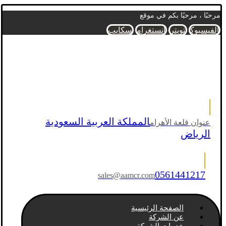
مرحبًا ، مرحبًا بكم في موقع
الفيسبوك
تويتر
انستغرام
سكايب
المملكة العربية السعودية
عنوان قلعة الأهرام
الرياض
0561441217
sales@aamcr.com
الصفحة الرئيسية
عن الشركة