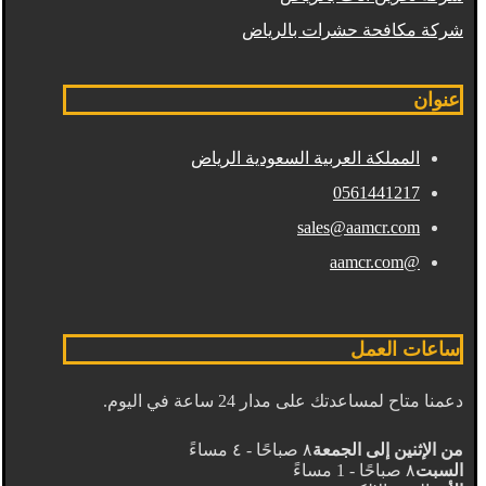
شركة مكافحة حشرات بالرياض
عنوان
المملكة العربية السعودية الرياض
0561441217
sales@aamcr.com
@aamcr.com
ساعات العمل
دعمنا متاح لمساعدتك على مدار 24 ساعة في اليوم.
من الإثنين إلى الجمعة
٨ صباحًا - ٤ مساءً
السبت
٨ صباحًا - 1 مساءً