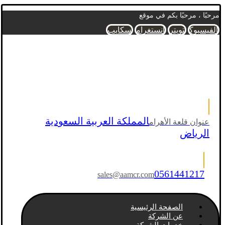
مرحبًا ، مرحبًا بكم في موقع
الفيسبوك
تويتر
انستغرام
سكايب
المملكة العربية السعودية
عنوان قلعة الأهرام
الرياض
0561441217
sales@aamcr.com
الصفحة الرئيسية
عن الشركة