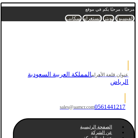
مرحبًا ، مرحبًا بكم في موقع
الفيسبوك
تويتر
انستغرام
سكايب
المملكة العربية السعودية
عنوان قلعة الأهرام
الرياض
0561441217
sales@aamcr.com
الصفحة الرئيسية
عن الشركة