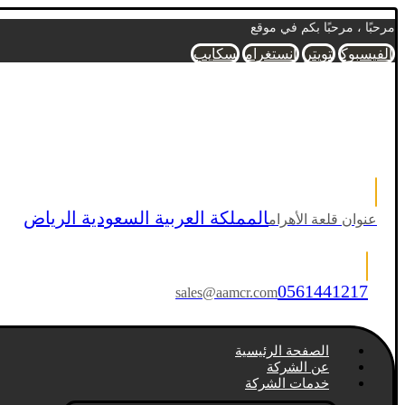
مرحبًا ، مرحبًا بكم في موقع
الفيسبوك
تويتر
انستغرام
سكايب
المملكة العربية السعودية الرياض
عنوان قلعة الأهرام
0561441217
sales@aamcr.com
الصفحة الرئيسية
عن الشركة
خدمات الشركة