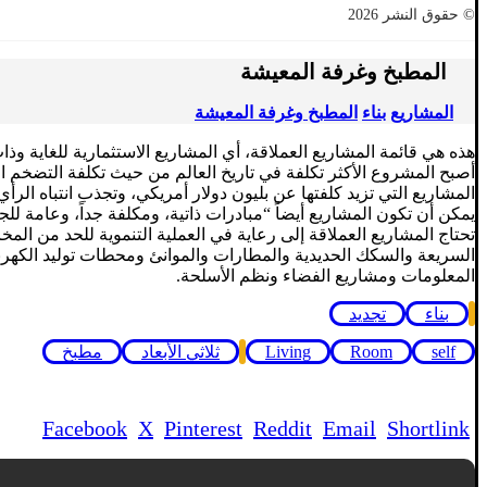
© حقوق النشر 2026
المطبخ وغرفة المعيشة
المشاريع
بناء
المطبخ وغرفة المعيشة
هذه هي قائمة المشاريع العملاقة، أي المشاريع الاستثمارية للغاية وذ
أصبح المشروع الأكثر تكلفة في تاريخ العالم من حيث تكلفة التضخم ال
المشاريع التي تزيد كلفتها عن بليون دولار أمريكي، وتجذب انتباه الرأي 
يمكن أن تكون المشاريع أيضاً “مبادرات ذاتية، ومكلفة جداً، وعامة للج
تحتاج المشاريع العملاقة إلى رعاية في العملية التنموية للحد من الم
السريعة والسكك الحديدية والمطارات والموانئ ومحطات توليد الكهرب
المعلومات ومشاريع الفضاء ونظم الأسلحة.
بناء
تجديد
self
Room
Living
ثلاثي الأبعاد
مطبخ
Facebook
X
Pinterest
Reddit
Email
Shortlink