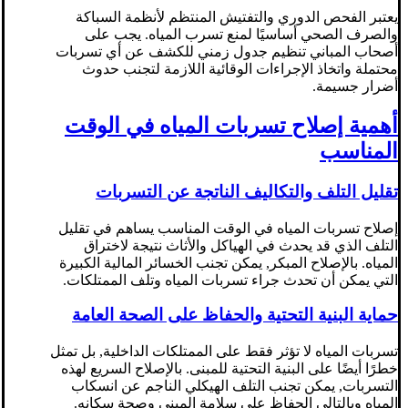
يعتبر الفحص الدوري والتفتيش المنتظم لأنظمة السباكة
والصرف الصحي أساسيًا لمنع تسرب المياه. يجب على
أصحاب المباني تنظيم جدول زمني للكشف عن أي تسربات
محتملة واتخاذ الإجراءات الوقائية اللازمة لتجنب حدوث
أضرار جسيمة.
أهمية إصلاح تسربات المياه في الوقت
المناسب
تقليل التلف والتكاليف الناتجة عن التسربات
إصلاح تسربات المياه في الوقت المناسب يساهم في تقليل
التلف الذي قد يحدث في الهياكل والأثاث نتيجة لاختراق
المياه. بالإصلاح المبكر, يمكن تجنب الخسائر المالية الكبيرة
التي يمكن أن تحدث جراء تسربات المياه وتلف الممتلكات.
حماية البنية التحتية والحفاظ على الصحة العامة
تسربات المياه لا تؤثر فقط على الممتلكات الداخلية, بل تمثل
خطرًا أيضًا على البنية التحتية للمبنى. بالإصلاح السريع لهذه
التسربات, يمكن تجنب التلف الهيكلي الناجم عن انسكاب
المياه وبالتالي الحفاظ على سلامة المبنى وصحة سكانه.