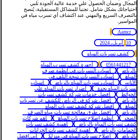
المجال وضمان الحصول على خدمة عالية الجودة تلبي
احتياجاتك بشكل شامل. تجنباً للمشاكل المستقبلية، يُنصح
بالتصرف السريع والمهني عند اكتشاف أي تسرب مياه في
المواسير.
Aamcr
10 أبريل، 2024
كشف تسربات المياه
0561441217
أجهزة كشف تسرب المياه
بالرياض
أسباب التسربات في أنظمة صرف
المياه
أسباب التسربات نتيجة التلف في
الأنابيب
أسباب تسربات المياه بالرياض
أسباب
تسربات المياه بجدة
أضرار تسربات المياه علي
الحوائط
أفضل خدمات شركة كشف تسربات
بالرياض
أفضل شركة في الرياض للكشف عن تسربات
المياه
أفضل شركة كشف تسربات المياه
بالرياض
أفضل طرق معالجة تسربات مياه الصرف
الصحي
أنظمة إصلاح تسربات المياه
أهم شركات
كشف تسربات المياه بالرياض
أهمية كشف تسربات
الحمامات بالرياض
أهمية كشف تسربات الخزانات
بالرياض
إصلاح تسربات المياه في منزلك
ابي افضل