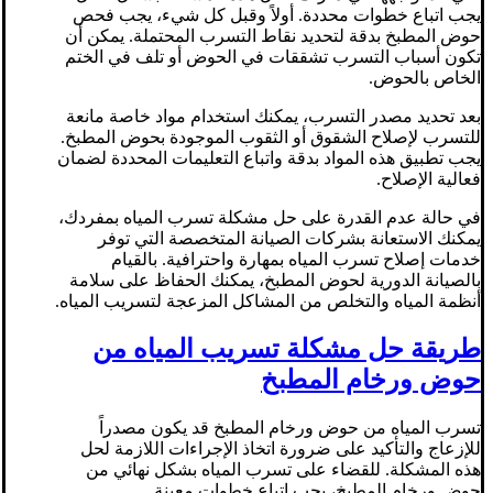
يجب اتباع خطوات محددة. أولاً وقبل كل شيء، يجب فحص
حوض المطبخ بدقة لتحديد نقاط التسرب المحتملة. يمكن أن
تكون أسباب التسرب تشققات في الحوض أو تلف في الختم
الخاص بالحوض.
بعد تحديد مصدر التسرب، يمكنك استخدام مواد خاصة مانعة
للتسرب لإصلاح الشقوق أو الثقوب الموجودة بحوض المطبخ.
يجب تطبيق هذه المواد بدقة واتباع التعليمات المحددة لضمان
فعالية الإصلاح.
في حالة عدم القدرة على حل مشكلة تسرب المياه بمفردك،
يمكنك الاستعانة بشركات الصيانة المتخصصة التي توفر
خدمات إصلاح تسرب المياه بمهارة واحترافية. بالقيام
بالصيانة الدورية لحوض المطبخ، يمكنك الحفاظ على سلامة
أنظمة المياه والتخلص من المشاكل المزعجة لتسريب المياه.
طريقة حل مشكلة تسريب المياه من
حوض ورخام المطبخ
تسرب المياه من حوض ورخام المطبخ قد يكون مصدراً
للإزعاج والتأكيد على ضرورة اتخاذ الإجراءات اللازمة لحل
هذه المشكلة. للقضاء على تسرب المياه بشكل نهائي من
حوض ورخام المطبخ، يجب اتباع خطوات معينة.