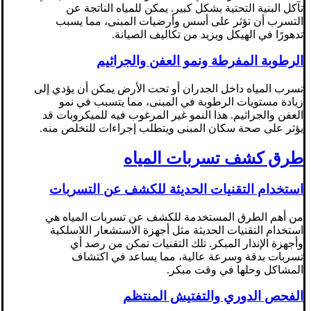
تآكل البنية التحتية بشكل كبير. يمكن للمياه الناتجة عن
التسرب أن تؤثر على أسس وأرضيات المبنى، مما يسبب
تدهورًا في الهيكل ويزيد من تكاليف الصيانة.
الرطوبة المفرطة ونمو العفن والجراثيم
تسرب المياه داخل الجدران أو تحت الأرض يمكن أن يؤدي إلى
زيادة مستويات الرطوبة في المبنى، مما يتسبب في نمو
العفن والجراثيم. هذا النمو غير المرغوب فيه للميكروبات قد
يؤثر على صحة سكان المبنى ويتطلب إجراءات للتخلص منه.
طرق كشف تسربات المياه
استخدام التقنيات الحديثة للكشف عن التسربات
من أهم الطرق المستخدمة للكشف عن تسربات المياه هي
استخدام التقنيات الحديثة مثل أجهزة الاستشعار اللاسلكية
وأجهزة الإنذار المبكر. تلك التقنيات تمكن من رصد أي
تسربات بدقة وسرعة عالية، مما يساعد في اكتشاف
المشاكل وحلها في وقت مبكر.
الفحص الدوري والتفتيش المنتظم