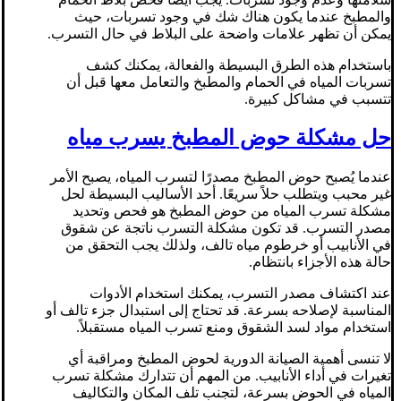
والمطبخ عندما يكون هناك شك في وجود تسربات، حيث
يمكن أن تظهر علامات واضحة على البلاط في حال التسرب.
باستخدام هذه الطرق البسيطة والفعالة، يمكنك كشف
تسربات المياه في الحمام والمطبخ والتعامل معها قبل أن
تتسبب في مشاكل كبيرة.
حل مشكلة حوض المطبخ يسرب مياه
عندما يُصبح حوض المطبخ مصدرًا لتسرب المياه، يصبح الأمر
غير محبب ويتطلب حلاً سريعًا. أحد الأساليب البسيطة لحل
مشكلة تسرب المياه من حوض المطبخ هو فحص وتحديد
مصدر التسرب. قد تكون مشكلة التسرب ناتجة عن شقوق
في الأنابيب أو خرطوم مياه تالف، ولذلك يجب التحقق من
حالة هذه الأجزاء بانتظام.
عند اكتشاف مصدر التسرب، يمكنك استخدام الأدوات
المناسبة لإصلاحه بسرعة. قد تحتاج إلى استبدال جزء تالف أو
استخدام مواد لسد الشقوق ومنع تسرب المياه مستقبلاً.
لا تنسى أهمية الصيانة الدورية لحوض المطبخ ومراقبة أي
تغيرات في أداء الأنابيب. من المهم أن تتدارك مشكلة تسرب
المياه في الحوض بسرعة، لتجنب تلف المكان والتكاليف