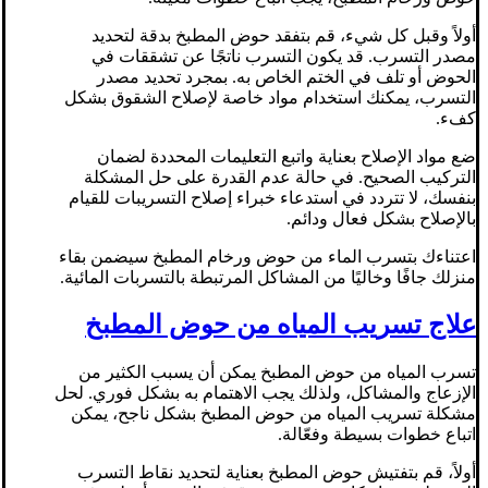
أولاً وقبل كل شيء، قم بتفقد حوض المطبخ بدقة لتحديد
مصدر التسرب. قد يكون التسرب ناتجًا عن تشققات في
الحوض أو تلف في الختم الخاص به. بمجرد تحديد مصدر
التسرب، يمكنك استخدام مواد خاصة لإصلاح الشقوق بشكل
كفء.
ضع مواد الإصلاح بعناية واتبع التعليمات المحددة لضمان
التركيب الصحيح. في حالة عدم القدرة على حل المشكلة
بنفسك، لا تتردد في استدعاء خبراء إصلاح التسريبات للقيام
بالإصلاح بشكل فعال ودائم.
اعتناءك بتسرب الماء من حوض ورخام المطبخ سيضمن بقاء
منزلك جافًا وخاليًا من المشاكل المرتبطة بالتسربات المائية.
علاج تسريب المياه من حوض المطبخ
تسرب المياه من حوض المطبخ يمكن أن يسبب الكثير من
الإزعاج والمشاكل، ولذلك يجب الاهتمام به بشكل فوري. لحل
مشكلة تسريب المياه من حوض المطبخ بشكل ناجح، يمكن
اتباع خطوات بسيطة وفعّالة.
أولاً، قم بتفتيش حوض المطبخ بعناية لتحديد نقاط التسرب