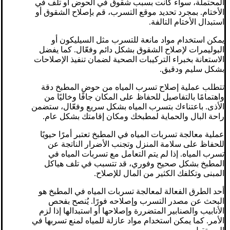
المحتملة، سواء كانت بسبب شقوق في الحوض أو تلف في
الأختام. بمجرد تحديد موقع التسرب، قم بإصلاح الشقوق أو
استبدال الأختام التالفة.
يمكن استخدام مواد مانعة للتسرب مثل السيليكون أو
البوليمرات لإصلاح الشقوق بشكل دائم وفعّال. كما يفضل
الاستعانة بخبراء التركيبات الصحية لضمان تنفيذ الإصلاحات
بشكل سليم ودقيق.
تتطلب عملية إصلاح تسرب المياه من حوض المطبخ دقة
واهتمامًا بالتفاصيل للحفاظ على المكان جافًا وخاليًا من
الأذى. باعتناءك بتسرب المياه بشكل سريع وفعّال، ستضمن
راحة البال والحماية لمطبخك ومكان إقامتك بشكل عام.
عملية معالجة تسربات المياه في المطبخ تعتبر أمرًا حيويًا
للحفاظ على سلامة المنزل وتجنب الأضرار الناتجة عن
تسرب المياه. إذا لم يتم التعامل مع تسربات المياه في
المطبخ بشكل صحيح وفوري، قد تتسبب في تلف هياكل
المبنى وتكلفك الكثير من المال للإصلاح.
أحد الطرق الفعالة لمعالجة تسربات المياه في المطبخ هو
البحث عن مصدر التسرب وإصلاحه فورًا. يُنصح بفحص
الأنابيب والصنابير المتضررة وإصلاحها أو استبدالها إذا لزم
الأمر. كما يمكن استخدام مواد عازلة للمياه لمنع تسربها في