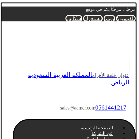
مرحبًا ، مرحبًا بكم في موقع
الفيسبوك
تويتر
انستغرام
سكايب
المملكة العربية السعودية
عنوان قلعة الأهرام
الرياض
0561441217
sales@aamcr.com
الصفحة الرئيسية
عن الشركة