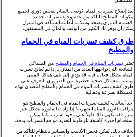
المستقبل.
بعد إصلاح تسربات المياه، يُوصى بالقيام بفحص دوري لجميع
مكونات المطبخ للتأكد من عدم وجود تسربات جديدة.
الاهتمام الدوري بصحة وسلامة أنظمة السباكة في المنزل
يمكن أن يوفر لك الكثير من الوقت والمال في المستقبل.
طرق كشف تسربات المياه في الحمام
والمطبخ
تعتبر ت
سربات المياه في الحمام والمطبخ
من المشاكل
الشائعة التي يواجهها العديد من المنازل. إذا لم يُعالج تسرب
المياه بشكل فعال، فإنه قد يؤدي إلى تلف هياكل المبنى
ويسبب مشاكل صحية خطيرة. من الضروري التعرف على
طرق كشف تسربات المياه في الحمام والمطبخ للتصدي لهذه
المشكلة بسرعة وفعالية.
أحد أساليب كشف تسربات المياه في الحمام والمطبخ هو
مراقبة فاتورة المياه الشهرية؛ إذا زادت الفاتورة بشكل غير
مبرر فقد يكون ذلك دليلاً على وجود تسرب. كما يمكن
استخدام أجهزة كاشفة للرطوبة لتحديد مواقع التسربات بدقة.
بخلاف ذلك، يُمكن فحص الأنابيب والصنابير بانتظام للتأكد من
سلامتها وعدم وجود تسربات. يجب أيضًا فحص بلاط الحمام