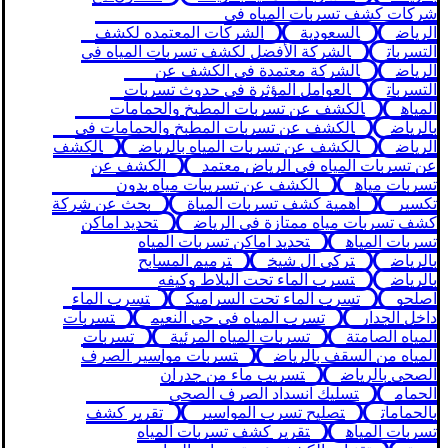
شركات كشف تسربات المياه في
الرياض
السعودية
الشركات المعتمده لكشف
التسربات
الشركة الأفضل لكشف تسربات المياه في
الرياض
الشركة معتمدة في الكشف عن
التسربات
العوامل المؤثرة في حدوث تسربات
المياه
الكشف عن تسربات المطبخ والحمامات
بالرياض
الكشف عن تسربات المطبخ والحمامات في
الرياض
الكشف عن تسربات المياه بالرياض
الكشف
عن تسربات المياه في الرياض معتمد
الكشف عن
تسربات مياه
الكشف عن تسريبات مياه بدون
تكسير
اهمية كشف تسربات المياة
بحث عن شركة
كشف تسربات مياه ممتازة في الرياض
تحديد اماكن
تسربات المياه
تحديد اماكن تسربات المياه
بالرياض
تركي ال شيخ
ترميم المسابح
بالرياض
تسرب الماء تحت البلاط وكيفه
اصلحو
تسرب الماء تحت السراميك
تسرب الماء
داخل الجدار
تسرب المياه في حى النعيم
تسربات
المياه الصامتة
تسربات المياه المرئية
تسربات
المياه من السقف بالرياض
تسربات مواسير الصرف
الصحي بالرياض
تسريب ماء من جدران
الحمام
تسليك انسداد الصرف الصحي
بالحمامات
تصليح تسرب المواسير
تقرير كشف
تسربات المياه
تقرير كشف تسربات المياه