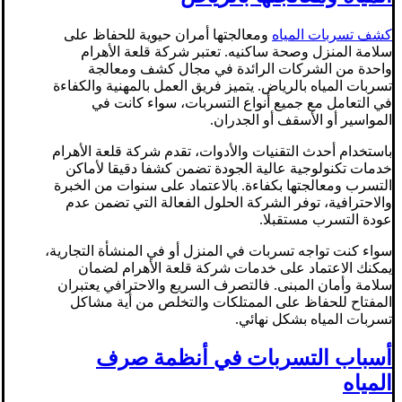
كشف تسربات المياه
ومعالجتها أمران حيوية للحفاظ على
سلامة المنزل وصحة ساكنيه. تعتبر شركة قلعة الأهرام
واحدة من الشركات الرائدة في مجال كشف ومعالجة
تسربات المياه بالرياض. يتميز فريق العمل بالمهنية والكفاءة
في التعامل مع جميع أنواع التسربات، سواء كانت في
المواسير أو الأسقف أو الجدران.
باستخدام أحدث التقنيات والأدوات، تقدم شركة قلعة الأهرام
خدمات تكنولوجية عالية الجودة تضمن كشفا دقيقا لأماكن
التسرب ومعالجتها بكفاءة. بالاعتماد على سنوات من الخبرة
والاحترافية، توفر الشركة الحلول الفعالة التي تضمن عدم
عودة التسرب مستقبلا.
سواء كنت تواجه تسربات في المنزل أو في المنشأة التجارية،
يمكنك الاعتماد على خدمات شركة قلعة الأهرام لضمان
سلامة وأمان المبنى. فالتصرف السريع والاحترافي يعتبران
المفتاح للحفاظ على الممتلكات والتخلص من أية مشاكل
تسربات المياه بشكل نهائي.
أسباب التسربات في أنظمة صرف
المياه