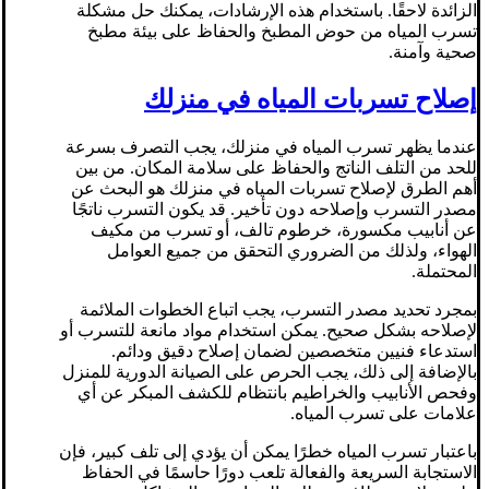
الزائدة لاحقًا. باستخدام هذه الإرشادات، يمكنك حل مشكلة
تسرب المياه من حوض المطبخ والحفاظ على بيئة مطبخ
صحية وآمنة.
إصلاح تسربات المياه في منزلك
عندما يظهر تسرب المياه في منزلك، يجب التصرف بسرعة
للحد من التلف الناتج والحفاظ على سلامة المكان. من بين
أهم الطرق لإصلاح تسربات المياه في منزلك هو البحث عن
مصدر التسرب وإصلاحه دون تأخير. قد يكون التسرب ناتجًا
عن أنابيب مكسورة، خرطوم تالف، أو تسرب من مكيف
الهواء، ولذلك من الضروري التحقق من جميع العوامل
المحتملة.
بمجرد تحديد مصدر التسرب، يجب اتباع الخطوات الملائمة
لإصلاحه بشكل صحيح. يمكن استخدام مواد مانعة للتسرب أو
استدعاء فنيين متخصصين لضمان إصلاح دقيق ودائم.
بالإضافة إلى ذلك، يجب الحرص على الصيانة الدورية للمنزل
وفحص الأنابيب والخراطيم بانتظام للكشف المبكر عن أي
علامات على تسرب المياه.
باعتبار تسرب المياه خطرًا يمكن أن يؤدي إلى تلف كبير، فإن
الاستجابة السريعة والفعالة تلعب دورًا حاسمًا في الحفاظ