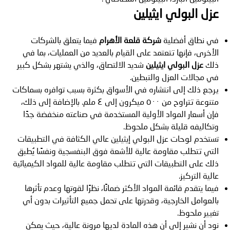
عزل البولي ايثيلين
في نطاق أفضلية
شركة قلعة الأهرام
فيما يتعلق بالشركات
الأخرى، فإنها تتعتمد على القيام بالعديد من العمليات، بما في
ذلك
عزل البولي ايثيلين
شديد الالتصاق، والذي يشتهر بشكل كبير
في مجالات العزل والتبطين.
يرجع ذلك إلى انتشاره في الأسواق بكثرة بسبب توافره بسماكات
متنوعة تتراوح من ٥٠٠ ميكرون إلى ٤ ملم. بالإضافة إلى ذلك،
فإن أسعار المواد الأولية المستخدمة في صناعته منخفضة جدًا
وتكاليفه قليلة بشكل ملحوظ.
تستخدم لوحات عزل البولي إيثيلين عالي الكثافة في التطبيقات
التي تتطلب مقاومة عالية للأشعة فوق البنفسجية ونفسًا يُطبق
ذلك على التطبيقات التي تتطلب مقاومة عالية للمواد الكيميائية
عالية التركيز.
فيما يتقدم قائمة المواد الأكثر ضمانًا، نظرًا لقوتها وعدم تأثرها
بالعوامل الخارجية، وقدرتها على تحمل جميع التأثيرات بدون أي
تغيير ملحوظ.
نود أن نشير إلى أن هذه المادة لديها مرونة عالية، حيث يمكن