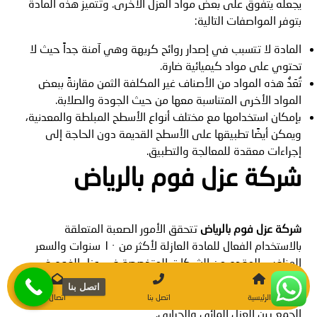
يجعله يتفوق على بعض مواد العزل الأخرى. وتتميز هذه المادة
بتوفر المواصفات التالية:
المادة لا تتسبب في إصدار روائح كريهة وهي آمنة جداً حيث لا
تحتوي على مواد كيميائية ضارة.
تُعَدُّ هذه المواد من الأصناف غير المكلفة الثمن مقارنةً ببعض
المواد الأخرى المتناسبة معها من حيث الجودة والصلابة.
بإمكان استخدامها مع مختلف أنواع الأسطح المبلطة والمعدنية،
ويمكن أيضًا تطبيقها على الأسطح القديمة دون الحاجة إلى
إجراءات معقدة للمعالجة والتطبيق.
شركة عزل فوم بالرياض
شركة عزل فوم بالرياض
تتحقق الأمور الصعبة المتعلقة
بالاستخدام الفعال للمادة العازلة لأكثر من ١٠ سنوات والسعر
المنافس المقدم من الشركات المتخصصة في عزل الفوم في
الرياض. يعتبر هذا النوع من الشركات من أقوى الشركات في هذا
اتصل بنا
المجال من حيث الجودة والقدرة على تحقيق الهدف المطلوب من
الرئيسية
اتصل بنا
اتصال
الجمع بين العزل المائي والحراري.