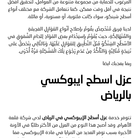
المرغوب للحماية من مجموعة متنوعة من العوامل، لتحقيق أفضل
نتيجة في أقل وقت ممكن. كما تتعامل الشركة مع مختلف أنواع
أسطح شينكو، سواء كانت ملتوية، أو مستوية، أو مائلة.
لدينا فِريق مُتَخَصِصٌ يقُومُ بإصلاحِ أنْواعِ العَوَازِلِ القدِيمَةِ
والمُتَهَالِكَةِ، حيث يُقَوِّمُ بِاِستِخْدَامِ بعضِ المَوَادِ لِلحامِ الشَّقوقِ في
الأسْطُحِ الشِنْكُوِّ قَبْلَ التَّطْبِيقِ لِلعَوَازِلِ عَلَيْهَا، وَبَالتَّالِي يتَحَصلُ على
نَتِيجَةٍ مُثَالِيَّةٍ وَالتَّأَكُّدُ مِنْ عَدَمِ رَجْوَعِ تِلْكَ الْمَشْكِلَةِ مَرَّةً أُخْرَى.
ربما يعجبك ايضا
عزل اسطح ايبوكسي
بالرياض
تتوفر خدمة
عزل أسطح الإيبوكسي في الرياض
لدى شركة قلعة
الأهرام. وقد أصبح هذا النوع من العزل من الأكثر طلبًا في الآونة
الأخيرة بسبب توفر العديد من المزايا في مادة الإيبوكسي، مما