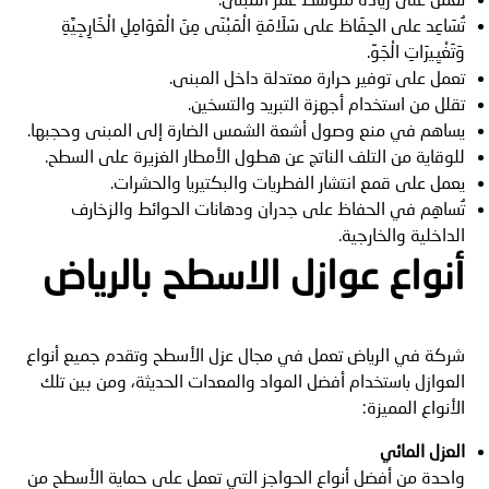
تُسَاعِد على الحِفَاظ على سَلَامَةِ الْمَبْنَى مِنَ الْعَوَامِلِ الْخَارِجِيَّةِ
وَتَغْيِيرَاتِ الْجَوِّ.
تعمل على توفير حرارة معتدلة داخل المبنى.
تقلل من استخدام أجهزة التبريد والتسخين.
يساهم في منع وصول أشعة الشمس الضارة إلى المبنى وحجبها.
للوقاية من التلف الناتج عن هطول الأمطار الغزيرة على السطح.
يعمل على قمع انتشار الفطريات والبكتيريا والحشرات.
تُساهِم في الحفاظ على جدران ودهانات الحوائط والزخارف
الداخلية والخارجية.
أنواع عوازل الاسطح بالرياض
شركة في الرياض تعمل في مجال عزل الأسطح وتقدم جميع أنواع
العوازل باستخدام أفضل المواد والمعدات الحديثة، ومن بين تلك
الأنواع المميزة:
العزل المائي
واحدة من أفضل أنواع الحواجز التي تعمل على حماية الأسطح من