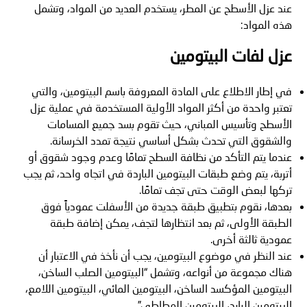
عند عزل الأسطح عن المطر، يستخدم العديد من المواد، وتشمل
هذه المواد:
عزل لفات البيتومين
في إطار الاطلاع على المادة المعروفة باسم البيتومين، والتي
تعتبر واحدة من أكثر المواد الأولية المستخدمة في عملية عزل
الأسطح وتأسيس المباني، حيث تقوم بسد جميع المسامات
والشقوق التي تحدث بشكل أساسي نتيجة تمدد الخرسانة.
عندما يتم التأكد من نظافة السطح تمامًا وعدم وجود شقوق أو
أتربة، يتم وضع طبقات البيتومين الباردة في اتجاه واحد، ثم يجب
تركها لبعض الوقت حتى تجف تمامًا.
بعدها، نقوم بتطبيق طبقة جديدة من الأسفلت عمودياً فوق
الطبقة الأولى، ثم بعد انتظارها لتجف، يمكن إضافة طبقة
عمودية ثالثة أخرى.
عند النظر في موضوع البيتومين، يجب أن نأخذ في الاعتبار أن
هناك مجموعة من أنواعه، وتشمل “البيتومين الصلب الساخن،
البيتومين المؤكسد الساخن، البيتومين المائي، البيتومين اللامع،
البيتومين البارد، البيتومين المطاطي”.