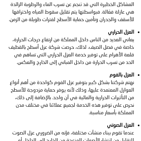
المشاكل الخطيرة التي قد تنجم عن تسرب الماء والرطوبة الزائدة
هي عازلة فعّالة. فبواسطتها يتم تقليل سقوط المياه واختراقها
للأسقف والجدران وتأمين حماية الأسطح لفترات طويلة من الزمن.
العزل الحراري
يعاني العديد من الناس داخل المملكة من ارتفاع درجات الحرارة،
خاصة في فصل الصيف. لذلك، حرصت شركة عزل أسطح بالقطيف
قلعة الأهرام على توفير خدمة العزل الحراري التي تساهم في
الحد من تسرب الحرارة من داخل المباني إلى الخارج والعكس.
العزل بالفوم
نهتم شركتنا بشكل كبير بتوفير عزل الفوم كواحدة من أهم أنواع
العوازل المعتمدة عليها، وذلك لأنه يوفر حماية مزدوجة للأسطح
من التأثيرات الحرارية والمائية في آن واحد. بالإضافة إلى ذلك،
نحرص على توفير هذه الخدمة لجميع عملائنا في مختلف مدن
المملكة بأسعار مناسبة.
العزل الصوتي
عندما تقوم ببناء منشآت مختلفة، فإنه من الضروري عزل الصوت
للتقليل من انتشار الأصوات المزعجة من الخارج إلى الداخل أو