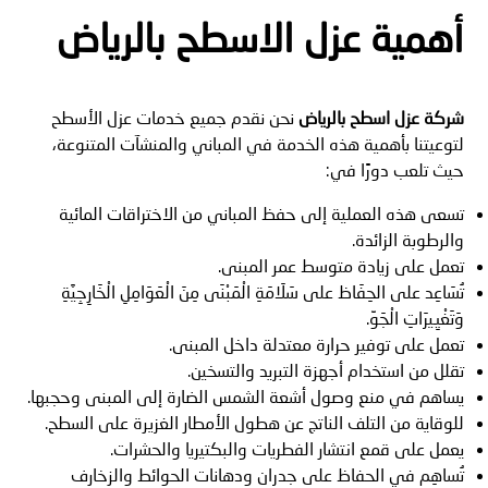
أهمية عزل الاسطح بالرياض
شركة عزل اسطح بالرياض
نحن نقدم جميع خدمات عزل الأسطح
لتوعيتنا بأهمية هذه الخدمة في المباني والمنشآت المتنوعة،
حيث تلعب دورًا في:
تسعى هذه العملية إلى حفظ المباني من الاختراقات المائية
والرطوبة الزائدة.
تعمل على زيادة متوسط عمر المبنى.
تُسَاعِد على الحِفَاظ على سَلَامَةِ الْمَبْنَى مِنَ الْعَوَامِلِ الْخَارِجِيَّةِ
وَتَغْيِيرَاتِ الْجَوِّ.
تعمل على توفير حرارة معتدلة داخل المبنى.
تقلل من استخدام أجهزة التبريد والتسخين.
يساهم في منع وصول أشعة الشمس الضارة إلى المبنى وحجبها.
للوقاية من التلف الناتج عن هطول الأمطار الغزيرة على السطح.
يعمل على قمع انتشار الفطريات والبكتيريا والحشرات.
تُساهِم في الحفاظ على جدران ودهانات الحوائط والزخارف