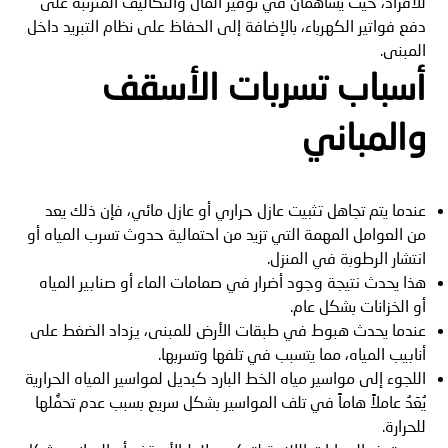
للأفراد، حيث يُساهمان في توفير المال والتكاليف المترتبة على
دفع فواتير الكهرباء، بالإضافة إلى الحفاظ على نظام التبريد داخل
المبنى.
أسباب تسربات الأسقف
والمباني
عندما يتم تجاهل تثبيت عازل حراري أو عازل مائي، فإن ذلك يعد
من العوامل المهمة التي تزيد من احتمالية حدوث تسرب المياه أو
انتشار الرطوبة في المنزل.
هذا يحدث نتيجة وجود أضرار في صمامات الماء أو صنابير المياه
أو الخزانات بشكل عام.
عندما يحدث هبوط في طبقات الأرض للمبنى، يزداد الضغط على
أنابيب المياه، مما يتسبب في تلفها وتسربها.
اللجوء إلى مواسير مياه الخط البارد كبديل لمواسير المياه الحرارية
يُعَدُ عاملاً هاماً في تلف المواسير بشكل سريع بسبب عدم تحمُّلها
للحرارة.