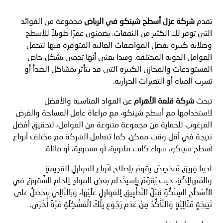
تقدم
شركة عزل أسطح شينكو في الرياض
مجموعة من الفوائد
التي توفر لك الكثير من النفقات. يضمنون عمرًا طويلاً للأسطح
وصلابة كبيرة بفضل المواصفات العالية المتوفرة فيها لتحمل
العوامل الجوية المختلفة. وهذا يعني أنها تحمي بشكل خاص
المستودعات والمخازن الكبيرة التي قد تتأثر بمشاكل الصدأ أو
تسرب المياه أو التغيرات الحرارية.
تبحث
شركة قلعة الأهرام
عن المواد المناسبة والأفضل
لاستخدامها مع أسطح شينكو، مع مراعاة عامل المساحة والغرض
المرغوب للحماية من مجموعة متنوعة من العوامل، لتحقيق أفضل
نتيجة في أقل وقت ممكن. كما تتعامل الشركة مع مختلف أنواع
أسطح شينكو، سواء كانت ملتوية، أو مستوية، أو مائلة.
لدينا فِريق مُتَخَصِصٌ يقُومُ بإصلاحِ أنْواعِ العَوَازِلِ القدِيمَةِ
والمُتَهَالِكَةِ، حيث يُقَوِّمُ بِاِستِخْدَامِ بعضِ المَوَادِ لِلحامِ الشَّقوقِ في
الأسْطُحِ الشِنْكُوِّ قَبْلَ التَّطْبِيقِ لِلعَوَازِلِ عَلَيْهَا، وَبَالتَّالِي يتَحَصلُ على
نَتِيجَةٍ مُثَالِيَّةٍ وَالتَّأَكُّدُ مِنْ عَدَمِ رَجْوَعِ تِلْكَ الْمَشْكِلَةِ مَرَّةً أُخْرَى.