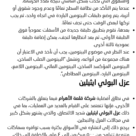
والشقوق التي تحدث بشكل أساسي نتيجة تمدد الخرسانة.
عندما يتم التأكد من نظافة السطح تمامًا وعدم وجود شقوق أو
أتربة، يتم وضع طبقات البيتومين الباردة في اتجاه واحد، ثم يجب
تركها لبعض الوقت حتى تجف تمامًا.
بعدها، نقوم بتطبيق طبقة جديدة من الأسفلت عمودياً فوق
الطبقة الأولى، ثم بعد انتظارها لتجف، يمكن إضافة طبقة
عمودية ثالثة أخرى.
عند النظر في موضوع البيتومين، يجب أن نأخذ في الاعتبار أن
هناك مجموعة من أنواعه، وتشمل “البيتومين الصلب الساخن،
البيتومين المؤكسد الساخن، البيتومين المائي، البيتومين اللامع،
البيتومين البارد، البيتومين المطاطي”.
عزل البولي ايثيلين
في نطاق أفضلية
شركة قلعة الأهرام
فيما يتعلق بالشركات
الأخرى، فإنها تتعتمد على القيام بالعديد من العمليات، بما في
ذلك
عزل البولي ايثيلين
شديد الالتصاق، والذي يشتهر بشكل كبير
في مجالات العزل والتبطين.
يرجع ذلك إلى انتشاره في الأسواق بكثرة بسبب توافره بسماكات
متنوعة تتراوح من ٥٠٠ ميكرون إلى ٤ ملم. بالإضافة إلى ذلك،