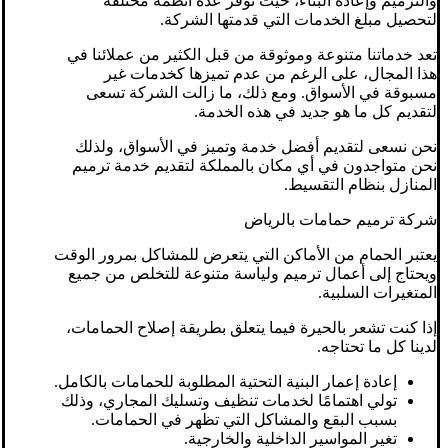
والترميم وإعادة البناء، حيث نوفر عدة أنظمة مختلفة
لتحصيل مبلغ الخدمات التي قدمتها الشركة.
تعد خدماتنا متنوعة وموثوقة من قبل الكثير من عملائنا في
هذا المجال، على الرغم من عدم تميزها كخدمات غير
مسبوقة في الأسواق. ومع ذلك، ما زالت الشركة تسعى
لتقديم كل ما هو جديد في هذه الخدمة.
نحن نسعى لتقديم أفضل خدمة وتميز في الأسواق، ولذلك
نحن متواجدون في أي مكان بالمملكة لتقديم خدمة ترميم
المنازل بنظام التقسيط.
شركة ترميم حمامات بالرياض
يعتبر الحمام من الأماكن التي يتعرض للمشاكل بمرور الوقت
ويحتاج إلى أعمال ترميم ولياسة متنوعة للتخلص من جميع
المتغيرات السلبية.
إذا كنت تشعر بالحيرة فيما يتعلق بطريقة إصلاح الحمامات،
لدينا كل ما تحتاجه.
إعادة إعمار البنية التحتية المطلوبة للحمامات بالكامل.
تولي اهتمامًا لخدمات تنظيف وتسليك المجاري، وذلك
بسبب البقع والمشاكل التي تظهر في الحمامات.
تغير المواسير الداخلية والخارجية.