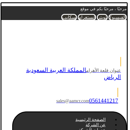
مرحبًا ، مرحبًا بكم في موقع
الفيسبوك
تويتر
انستغرام
سكايب
المملكة العربية السعودية
عنوان قلعة الأهرام
الرياض
0561441217
sales@aamcr.com
الصفحة الرئيسية
عن الشركة