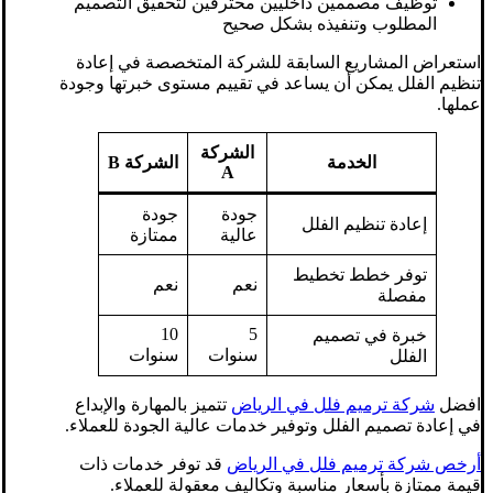
توظيف مصممين داخليين محترفين لتحقيق التصميم
المطلوب وتنفيذه بشكل صحيح
استعراض المشاريع السابقة للشركة المتخصصة في إعادة
تنظيم الفلل يمكن أن يساعد في تقييم مستوى خبرتها وجودة
عملها.
الشركة
الخدمة
الشركة B
A
جودة
جودة
إعادة تنظيم الفلل
عالية
ممتازة
توفر خطط تخطيط
نعم
نعم
مفصلة
10
5
خبرة في تصميم
سنوات
سنوات
الفلل
افضل
شركة ترميم فلل في الرياض
تتميز بالمهارة والإبداع
في إعادة تصميم الفلل وتوفير خدمات عالية الجودة للعملاء.
أرخص شركة ترميم فلل في الرياض
قد توفر خدمات ذات
قيمة ممتازة بأسعار مناسبة وتكاليف معقولة للعملاء.