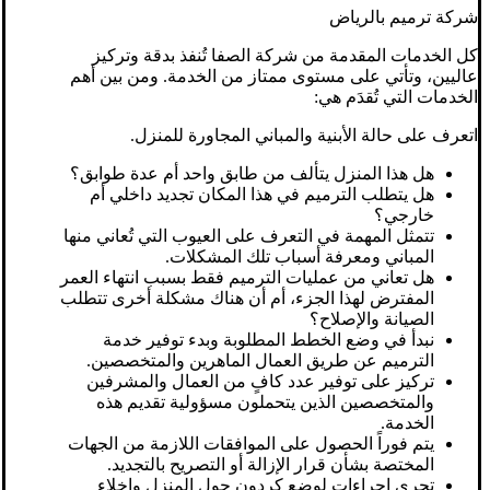
شركة ترميم بالرياض
كل الخدمات المقدمة من شركة الصفا تُنفذ بدقة وتركيز
عاليين، وتأتي على مستوى ممتاز من الخدمة. ومن بين أهم
الخدمات التي تُقدَم هي:
اتعرف على حالة الأبنية والمباني المجاورة للمنزل.
هل هذا المنزل يتألف من طابق واحد أم عدة طوابق؟
هل يتطلب الترميم في هذا المكان تجديد داخلي أم
خارجي؟
تتمثل المهمة في التعرف على العيوب التي تُعاني منها
المباني ومعرفة أسباب تلك المشكلات.
هل تعاني من عمليات الترميم فقط بسبب انتهاء العمر
المفترض لهذا الجزء، أم أن هناك مشكلة أخرى تتطلب
الصيانة والإصلاح؟
نبدأ في وضع الخطط المطلوبة وبدء توفير خدمة
الترميم عن طريق العمال الماهرين والمتخصصين.
تركيز على توفير عدد كافٍ من العمال والمشرفين
والمتخصصين الذين يتحملون مسؤولية تقديم هذه
الخدمة.
يتم فوراً الحصول على الموافقات اللازمة من الجهات
المختصة بشأن قرار الإزالة أو التصريح بالتجديد.
تجري إجراءات لوضع كردون حول المنزل وإخلاء