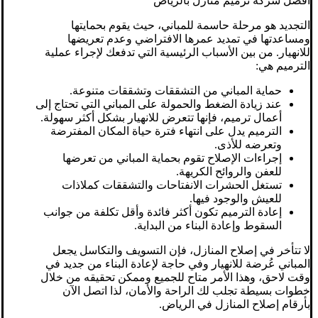
افضل شركة ترميم منازل بالرياض
التجديد هو مرحلة حاسمة للمباني، حيث يقوم بحمايتها
ومساعدتها في تمديد عمرها الافتراضي وعدم تعريضها
للانهيار. من بين الأسباب الرئيسية التي تدفعك لإجراء عملية
الترميم هي:
حماية المباني من التشققات وتشققات متنوعة.
عند زيادة الضغط والحمولة على المباني التي تحتاج إلى
أعمال ترميم، فإنها تتعرض للانهيار بشكل أكثر سهولة.
الترميم يدل على انتهاء فترة حياة المكان المفترضة
وتعرضه للأذى.
إجراءات الإصلاح تقوم بحماية المباني من تعرضها
للعفن والروائح الكريهة.
تستغل الحشرات الانفتاحات والتشققات كملاذات
للعيش والوجود فيها.
إعادة الترميم تكون أكثر فائدة وأقل تكلفة من جوانب
السقوط وإعادة البناء من البداية.
لا تتأخر في إصلاح المنازل، فإن التسويف والتكاسل يجعل
المباني عُرضة للانهيار وفي حاجة لإعادة البناء من جديد في
وقت لاحق، وهذا الأمر متاح للجميع وممكن تحقيقه من خلال
خطوات بسيطة تجلب لك الراحة والأمان، لذا اتصل الآن
بأرقام إصلاح المنازل في الرياض.