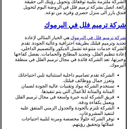
الشركة ملتزمة بتلبية توقعاتك وتحويل رؤيتك الى حقيقة
رائعة. اتصل بشركة ترميم فلل في الروضة اليوم لتحويل
فندق بارز الى منزل حصري وفريد من نوعه.
شركة ترميم فلل في اليرموك
شركة ترميم فلل في اليرموك
هي الخيار المثالي لإعادة
تجديد وترميم فيلتك بطريقة احترافية وعالية الجودة. تقدم
الشركة خدمات متنوعة تشمل الديكور والتصميم الداخلي،
إعادة تنظيم الفلل، وتجديد المطابخ والحمامات. بفضل كفاءتها
وخبرتها، تعد الشركة قائدة في مجال ترميم الفلل في منطقة
اليرموك.
الشركة تقدم تصاميم داخلية استثنائية تلبي احتياجاتك
وتعزز جمال ووظائف فيلتك.
تستخدم الشركة مواد وتقنيات عالية الجودة لضمان
المتانة والمتانة للأعمال التي يتم تنفيذها.
فريق الشركة لديه خبرة واسعة في مجال ترميم الفلل
ويعمل بكفاءة ودقة.
الشركة تلتزم بالجودة والجدول الزمني المتفق عليه
لتنفيذ المشروعات.
توفر الشركة حلولًا مخصصة ومرنة لتلبية احتياجات
عملائها وتحقيق رؤيتهم.