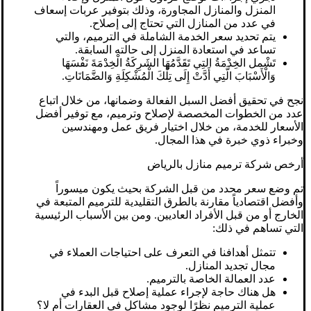
المنزل والمنازل المجاورة، وذلك بتوفير عربات إسعاف
في عدد من المنازل التي تحتاج إلى إصلاح.
يتم تحديد سعر الخدمة الشاملة في الترميم، والتي
تساعد في استعادة المنزل إلى حالته السابقة.
تَشْمل الخِدْمَةُ التِي تَقَدَّمُهَا الشَرِكَةُ الْخِدْمَةَ نَفْسَهَا
وَالْأَسْبَابَ الَّتِي أَدَّتْ إِلَى تِلْكَ الْمُشْكِلَةِ وَالضَّمَانَاتِ.
نجح في تحقيق أفضل السبل الفعالة وضمانها، من خلال اتباع
عدد من الخطوات المخصصة لإصلاح وترميم، مع توفير أفضل
الأسعار للخدمة، من خلال اختيار فريق عمل ومهندسين
وخبراء ذوي خبرة في هذا المجال.
أرخص شركة ترميم منازل بالرياض
تم وضع سعر محدد من قبل الشركة بحيث يكون ميسوراً
وأفضل اقتصادياً مقارنة بالطرق التقليدية للترميم المتبعة في
الخارج أو من قبل الأفراد العاديين. ومن بين الأسباب الرئيسية
التي تساهم في ذلك:
تتمثل أهدافنا في التعرف على احتياجات العملاء في
مجال تجديد المنازل.
عدد العمالة الخاصة بالترميم.
هل هناك حاجة لإجراء عملية إصلاح قبل البدء في
عملية الترميم نظرًا لوجود مشاكل في العقارات أم لا؟