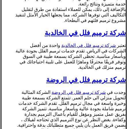
خدمة متميزة ونتائج رائعة.
بالإضافة إلى ذلك، يمكن للعملاء استفادة من طرق لتقليل
التكاليف التي توفرها الشركة، مما يجعلها الخيار الأمثل لتنفيذ
مشروع ترميم فلتهم في البطحاء.
شركة ترميم فلل في الخالدية
تعتبر
شركة ترميم فلل في الخالدية
واحدة من أفضل
الشركات في الرياض. تقدم خدمات ترميم الفلل بجودة عالية
وبأسعار مناسبة. تحظى الشركة بسمعة طيبة في السوق
وتوفر فريقًا محترفًا وماهرًا للعمل على تلبية احتياجاتك في
ترميم منزلك في الخالدية.
شركة ترميم فلل في الروضة
وجدت في
شركة ترميم فلل في الروضة
الشركة المثالية
لتحويل منزلي الى حلم العمر. تتمتع الشركة بسمعة طيبة
وخبرة واسعة في مجال ترميم الفلل. تقدم الشركة خدمات
ترميم شاملة بجودة عالية وبأسعار مناسبة. تتميز الشركة
بفريق عمل متميز ومؤهل للقيام بأعمال الترميم بجدارة
وكفاءة. بغض النظر عن نوع الترميم الذي تحتاجه لفيلاك ،
يضمن فريق العمل بأن يلبي جميع متطلباتك بدقة واحترافية.