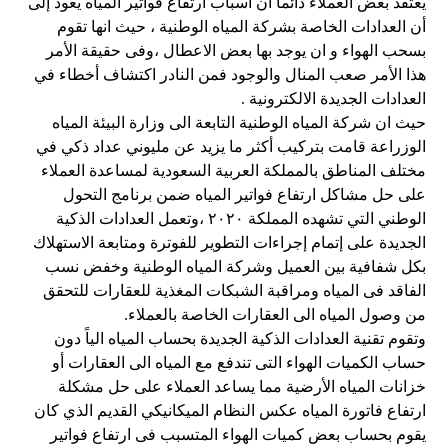
يعتقد بعض العملاء دائما ان اسباب ارتفاع فواتير المياه يعود إلى
أن العدادات الخاصة بشركة المياه الوطنية ، حيث انها تقوم
بسحب الهواء و ان يوجد بها بعض الاعطال ،وفى حقيقة الأمر
هذا الأمر صعب المنال والوجود فمن النادر اكتشاف أخطاء في
العدادات الجديدة الالكترونية .
حيث ان شركة المياه الوطنية التابعة الى وزارة البيئة المياه
الوزراعة قامت بتركيب أكثر ما يزيد عن مليوني عداد ذكي في
مختلف المناطق بالمملكة العربية السعودية لمساعدة العملاء
على حل مشاكل ارتفاع فواتير المياه ضمن برنامج التحول
الوطني التي تشهده المملكة ٢٠٢٠ ،وتعمل العدادات الذكية
الجديدة على إتمام إجراءات التطوير للفوترة ومتابعة الاستهلاك
بكل شفافية بين العميل وشركة المياه الوطنية وخفض نسب
الفاقد فى المياه ومراقبة الشبكات المغذية للعقارات للتحقق
من وصول المياه الى العقارات الخاصة بالعملاء.
وتقوم تقنية العدادات الذكية الجديدة بحساب المياه الياً دون
حساب الكميات الهواء التى تندفع مع المياه الى العقارات أو
خزانات المياه الأرضية مما يساعد العملاء على حل مشكلة
ارتفاع فاتورة المياه عكس النظام الميكانيكي القديم الذي كان
يقوم بحساب بعض كميات الهواء المتسبب فى ارتفاع فواتير