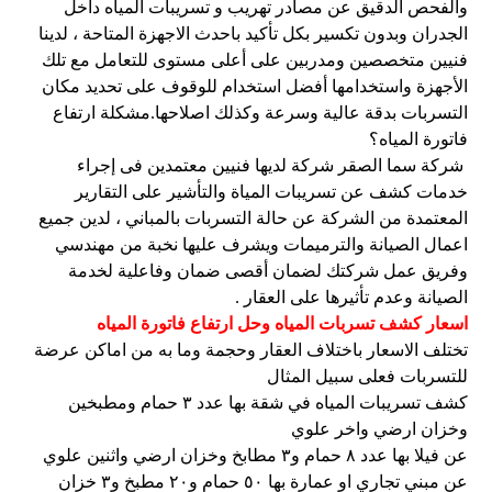
والفحص الدقيق عن مصادر تهريب و تسريبات المياه داخل
الجدران وبدون تكسير بكل تأكيد باحدث الاجهزة المتاحة ، لدينا
فنيين متخصصين ومدربين على أعلى مستوى للتعامل مع تلك
الأجهزة واستخدامها أفضل استخدام للوقوف على تحديد مكان
التسربات بدقة عالية وسرعة وكذلك اصلاحها.مشكلة ارتفاع
فاتورة المياه؟
شركة سما الصقر شركة لديها فنيين معتمدين فى إجراء
خدمات كشف عن تسريبات المياة والتأشير على التقارير
المعتمدة من الشركة عن حالة التسربات بالمباني ، لدين جميع
اعمال الصيانة والترميمات ويشرف عليها نخبة من مهندسي
وفريق عمل شركتك لضمان أقصى ضمان وفاعلية لخدمة
الصيانة وعدم تأثيرها على العقار .
اسعار كشف تسربات المياه وحل ارتفاع فاتورة المياه
تختلف الاسعار باختلاف العقار وحجمة وما به من اماكن عرضة
للتسربات فعلى سبيل المثال
كشف تسريبات المياه في شقة بها عدد ٣ حمام ومطبخين
وخزان ارضي واخر علوي
عن فيلا بها عدد ٨ حمام و٣ مطابخ وخزان ارضي واثنين علوي
عن مبني تجاري او عمارة بها ٥٠ حمام و٢٠ مطبخ و٣ خزان