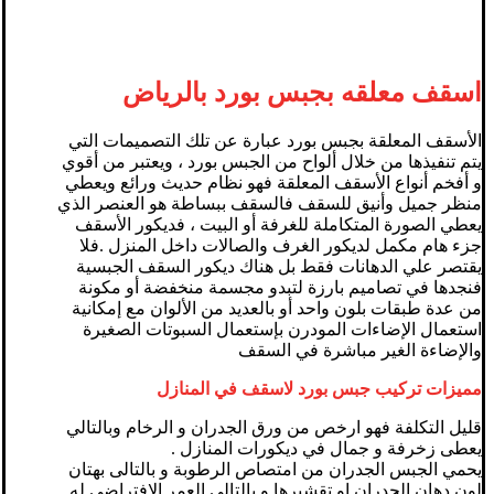
اسقف معلقه بجبس بورد بالرياض
الأسقف المعلقة بجبس بورد عبارة عن تلك التصميمات التي
يتم تنفيذها من خلال ألواح من الجبس بورد ، ويعتبر من أقوي
و أفخم أنواع الأسقف المعلقة فهو نظام حديث ورائع ويعطي
منظر جميل وأنيق للسقف فالسقف ببساطة هو العنصر الذي
يعطي الصورة المتكاملة للغرفة أو البيت ، فديكور الأسقف
جزء هام مكمل لديكور الغرف والصالات داخل المنزل .فلا
يقتصر علي الدهانات فقط بل هناك ديكور السقف الجبسية
فنجدها في تصاميم بارزة لتبدو مجسمة منخفضة أو مكونة
من عدة طبقات بلون واحد أو بالعديد من الألوان مع إمكانية
استعمال الإضاءات المودرن بإستعمال السبوتات الصغيرة
والإضاءة الغير مباشرة في السقف
مميزات تركيب جبس بورد لاسقف في المنازل
قليل التكلفة فهو ارخص من ورق الجدران و الرخام وبالتالي
يعطى زخرفة و جمال في ديكورات المنازل .
يحمي الجبس الجدران من امتصاص الرطوبة و بالتالى بهتان
لون دهان الجدران او تقشيرها و بالتالى العمر الافتراضي له