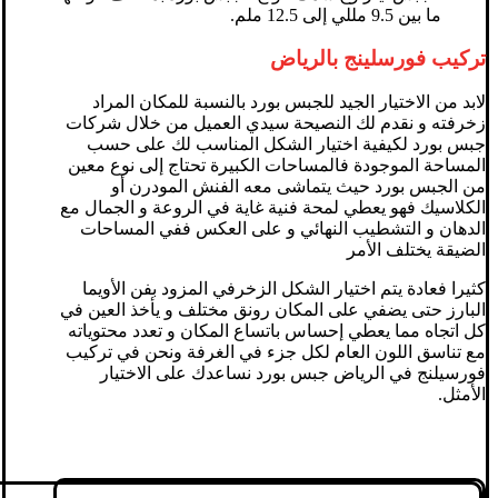
ما بين 9.5 مللي إلى 12.5 ملم.
تركيب فورسلينج بالرياض
لابد من الاختيار الجيد للجبس بورد بالنسبة للمكان المراد
زخرفته و نقدم لك النصيحة سيدي العميل من خلال شركات
جبس بورد لكيفية اختيار الشكل المناسب لك على حسب
المساحة الموجودة فالمساحات الكبيرة تحتاج إلى نوع معين
من الجبس بورد حيث يتماشى معه الفنش المودرن أو
الكلاسيك فهو يعطي لمحة فنية غاية في الروعة و الجمال مع
الدهان و التشطيب النهائي و على العكس ففي المساحات
الضيقة يختلف الأمر
كثيرا فعادة يتم اختيار الشكل الزخرفي المزود بفن الأويما
البارز حتى يضفي على المكان رونق مختلف و يأخذ العين في
كل اتجاه مما يعطي إحساس باتساع المكان و تعدد محتوياته
مع تناسق اللون العام لكل جزء في الغرفة ونحن في تركيب
فورسيلنج في الرياض جبس بورد نساعدك على الاختيار
الأمثل.