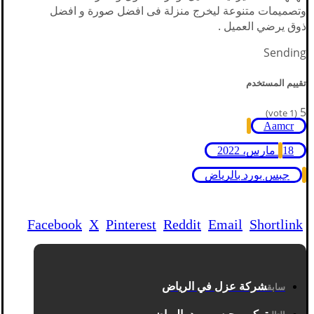
وتصميمات متنوعة ليخرج منزلة فى افضل صورة و افضل
ذوق يرضي العميل .
Sending
تقييم المستخدم
5
vote)
1
(
Aamcr
18 مارس، 2022
جبس بورد بالرياض
Facebook
X
Pinterest
Reddit
Email
Shortlink
شركة عزل في الرياض
سابق