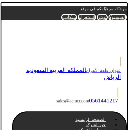
مرحبًا ، مرحبًا بكم في موقع
الفيسبوك
تويتر
انستغرام
سكايب
المملكة العربية السعودية
عنوان قلعة الأهرام
الرياض
0561441217
sales@aamcr.com
الصفحة الرئيسية
عن الشركة