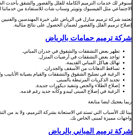
سنوفر لك خدمات الترميم الكاملة للفلل والقصور والشقق بأحدث الطرق
الاجتماعي مثل الفيسبوك وتويتر وسناب شات للاستفادة من خدماتنا ال
تعتمد شركة ترميم منازل في الرياض على خبرة المهندسين والفنيين و
إصلاح ترميم الفلل والقصور لضمان الحصول على نتائج مثالية.
شركة ترميم حمامات بالرياض
تظهر بعض التشققات والشقوق في جدران المباني.
تواجد بعض التشققات في أرضيات المنزل.
تهالك هياكل المباني القديمة.
تساقط الدهانات من الأسقف والجدران.
الرغبة في تصليح الشقوق والتشققات والقيام بصيانة الأنابيب وال
تجديد الذكريات المرتبطة بالمبنى.
إصلاح الطلاء والجص وتنفيذ ديكورات جديدة.
الرغبة في إصلاح المبنى ليبدو وكأنه جديد رغم قدمه.
ربما يعجبك ايضا متابعة
بينا لك الأسباب التي تستدعي الاستعانة بشركة الترميم، ولا بد من ال
واجهات مميزة لمبنى الخاص بك.
شركة ترميم المباني بالرياض