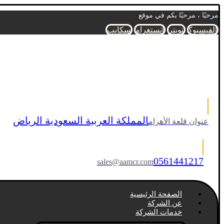
مرحبًا ، مرحبًا بكم في موقع
الفيسبوك
تويتر
انستغرام
سكايب
المملكة العربية السعودية الرياض
عنوان قلعة الأهرام
0561441217
sales@aamcr.com
الصفحة الرئيسية
عن الشركة
خدمات الشركة